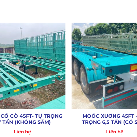
CỔ CÒ 45FT- TỰ TRỌNG
MOÓC XƯƠNG 45FT 
7 TẤN (KHÔNG SĂM)
TRỌNG 6,5 TẤN (CÓ 
Liên hệ
Liên hệ