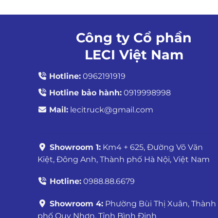
Công ty Cổ phần
LECI Việt Nam
Hotline:
0962191919
Hotline bảo hành:
0919998998
Mail:
lecitruck@gmail.com
Showroom 1:
Km4 + 625, Đường Võ Văn
Kiệt, Đông Anh, Thành phố Hà Nội, Việt Nam
Hotline:
0988.88.6679
Showroom 4:
Phường Bùi Thị Xuân, Thành
phố Quy Nhơn, Tỉnh Bình Định