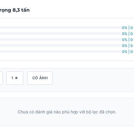
rọng 8,3 tấn
0% | 0
0% | 0
0% | 0
0% | 0
0% | 0
1 ★
CÓ ẢNH
Chưa có đánh giá nào phù hợp với bộ lọc đã chọn.