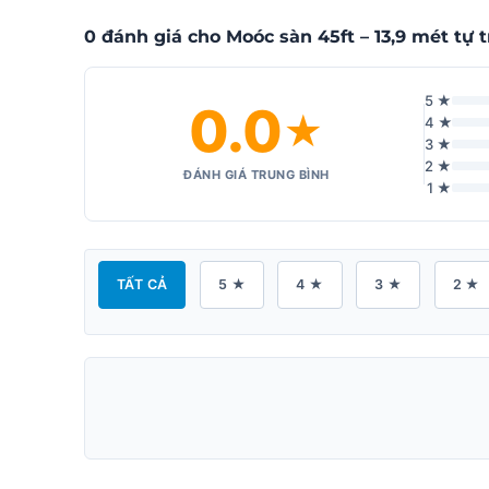
0 đánh giá cho Moóc sàn 45ft – 13,9 mét tự t
5 ★
0.0
★
4 ★
3 ★
2 ★
ĐÁNH GIÁ TRUNG BÌNH
1 ★
TẤT CẢ
5 ★
4 ★
3 ★
2 ★