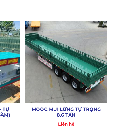
– TỰ
MOÓC MUI LỬNG TỰ TRỌNG
SĂM)
8,6 TẤN
Liên hệ