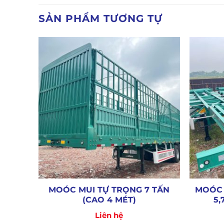
SẢN PHẨM TƯƠNG TỰ
TỰ
MOÓC MUI TỰ TRỌNG 7 TẤN
MOÓC 
ĂM)
(CAO 4 MÉT)
5,
Liên hệ