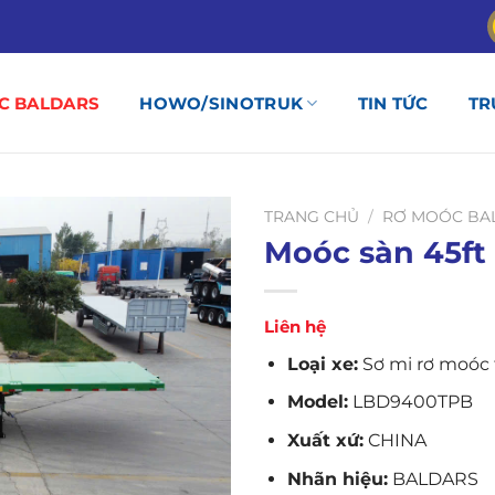
C BALDARS
HOWO/SINOTRUK
TIN TỨC
TR
TRANG CHỦ
/
RƠ MOÓC BA
Moóc sàn 45ft 
Liên hệ
Loại xe:
Sơ mi rơ moóc 
Model:
LBD9400TPB
Xuất xứ:
CHINA
Nhãn hiệu:
BALDARS