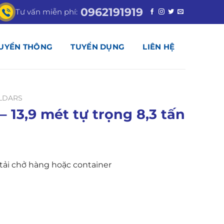
0962191919
Tư vấn miễn phí:
UYỀN THÔNG
TUYỂN DỤNG
LIÊN HỆ
LDARS
– 13,9 mét tự trọng 8,3 tấn
tải chở hàng hoặc container