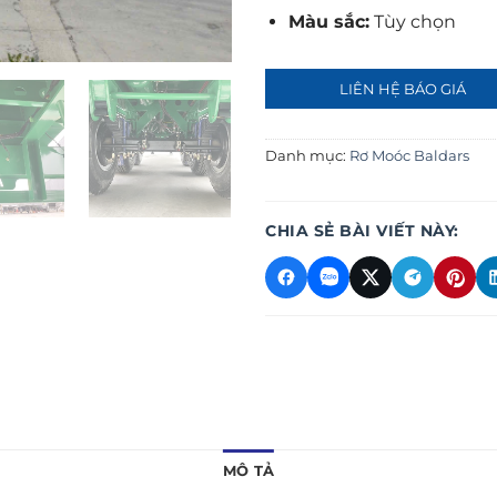
Màu sắc:
Tùy chọn
LIÊN HỆ BÁO GIÁ
Danh mục:
Rơ Moóc Baldars
CHIA SẺ BÀI VIẾT NÀY:
MÔ TẢ