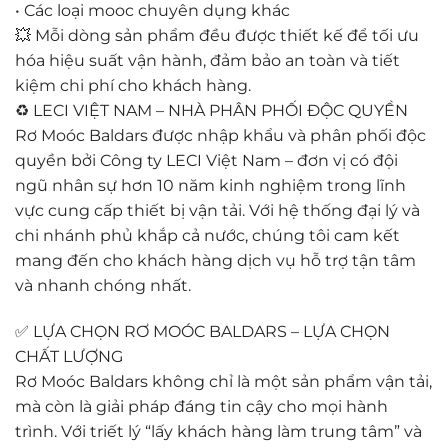
• Các loại mooc chuyên dụng khác
💥 Mỗi dòng sản phẩm đều được thiết kế để tối ưu
hóa hiệu suất vận hành, đảm bảo an toàn và tiết
kiệm chi phí cho khách hàng.
♻️ LECI VIỆT NAM – NHÀ PHÂN PHỐI ĐỘC QUYỀN
Rơ Moóc Baldars được nhập khẩu và phân phối độc
quyền bởi Công ty LECI Việt Nam – đơn vị có đội
ngũ nhân sự hơn 10 năm kinh nghiệm trong lĩnh
vực cung cấp thiết bị vận tải. Với hệ thống đại lý và
chi nhánh phủ khắp cả nước, chúng tôi cam kết
mang đến cho khách hàng dịch vụ hỗ trợ tận tâm
và nhanh chóng nhất.
✅ LỰA CHỌN RƠ MOÓC BALDARS – LỰA CHỌN
CHẤT LƯỢNG
Rơ Moóc Baldars không chỉ là một sản phẩm vận tải,
mà còn là giải pháp đáng tin cậy cho mọi hành
trình. Với triết lý “lấy khách hàng làm trung tâm” và