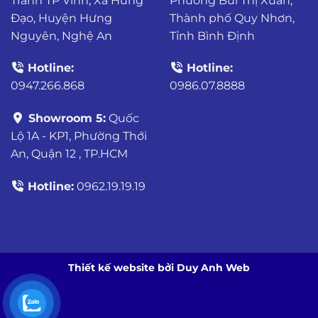
Tránh TP Vinh, Xã Hưng
Phường Bùi Thị Xuân,
Đạo, Huyện Hưng
Thành phố Quy Nhơn,
Nguyên, Nghệ An
Tỉnh Bình Định
Hotline:
Hotline:
0947.266.868
0986.07.8888
Showroom 5:
Quốc
Lộ 1A - KP1, Phường Thới
An, Quận 12 , TP.HCM
Hotline:
0962.19.19.19
Thiết kế website bởi Duy Anh Web