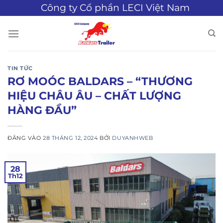
Bỏ
Công ty Cổ phần LECI Việt Nam
qua
nội
dung
TIN TỨC
RƠ MOÓC BALDARS – “THƯƠNG
HIỆU CHÂU ÂU – CHẤT LƯỢNG
HÀNG ĐẦU”
ĐĂNG VÀO
28 THÁNG 12, 2024
BỞI
DUYANHWEB
28
Th12